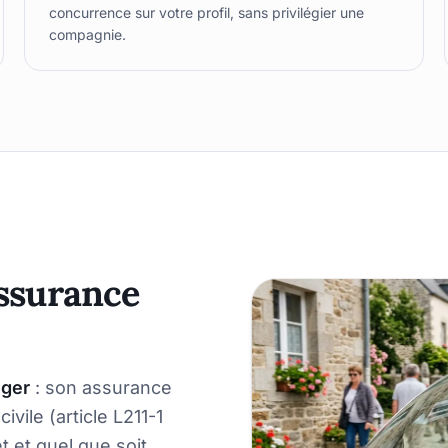
concurrence sur votre profil, sans privilégier une
compagnie.
ssurance
éger
: son assurance
vile (article L211-1
t et quel que soit