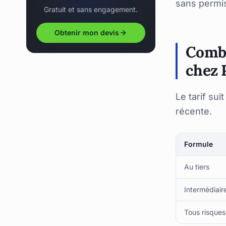
sans permi
Gratuit et sans engagement.
Obtenir mon devis
Combi
chez 
Le tarif su
récente.
Formule
Au tiers
Intermédiair
Tous risques