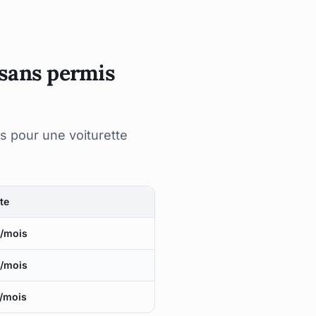
 sans permis
es pour une voiturette
te
€/mois
€/mois
/mois