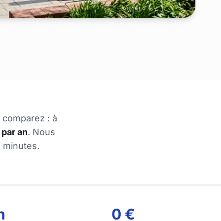
, comparez : à
 par an
. Nous
 minutes.
n
0 €