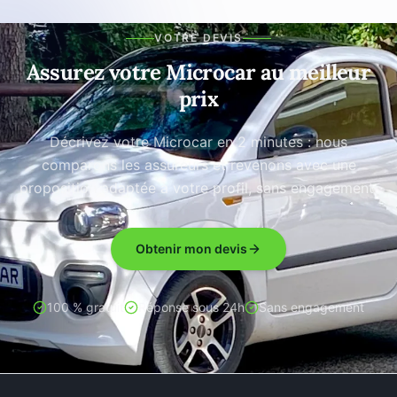
VOTRE DEVIS
Assurez votre Microcar au meilleur
prix
Décrivez votre Microcar en 2 minutes : nous
comparons les assureurs et revenons avec une
proposition adaptée à votre profil, sans engagement.
Obtenir mon devis
100 % gratuit
Réponse sous 24h
Sans engagement