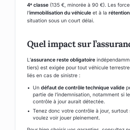
4ᵉ classe
(135 €, minorée à 90 €). Les forc
l’
immobilisation du véhicule
et à la
rétention
situation sous un court délai.
Quel impact sur l’assuran
L’
assurance reste obligatoire
indépendamment
tiers) est exigée pour tout véhicule terrestr
liés en cas de sinistre :
Un
défaut de contrôle technique valide
pe
partie de l’indemnisation, notamment si le
contrôle à jour aurait détectée.
Tenez donc votre contrôle à jour, surtout
voulez voir jouer pleinement.
Pour bien choisir vos garanties, consultez 