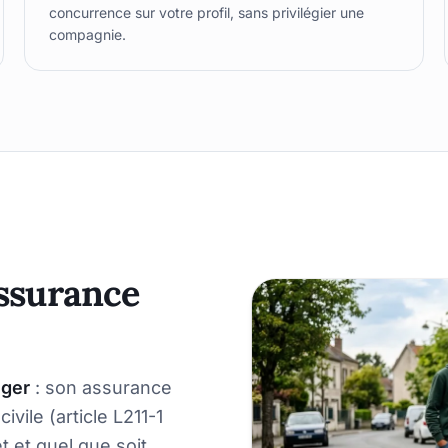
concurrence sur votre profil, sans privilégier une
compagnie.
ssurance
éger
: son assurance
vile (article L211-1
t et quel que soit