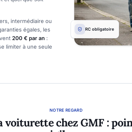
ers, intermédiaire ou
garanties égales, les
RC obligatoire
uvent
200 € par an
:
se limiter à une seule
NOTRE REGARD
a voiturette chez GMF : point