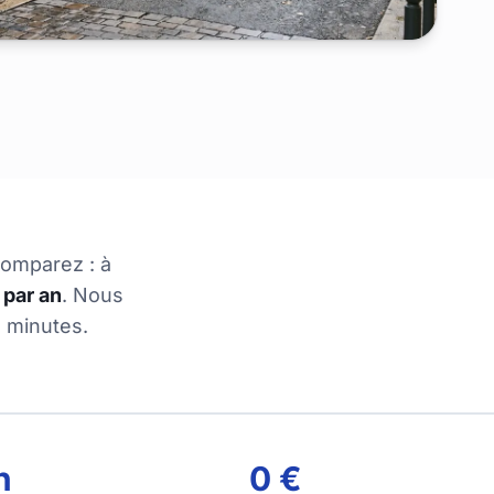
comparez : à
 par an
. Nous
 minutes.
n
0 €