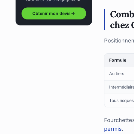
Combi
Obtenir mon devis
chez 
Positionneme
Formule
Au tiers
Intermédiair
Tous risques
Fourchettes
permis
.